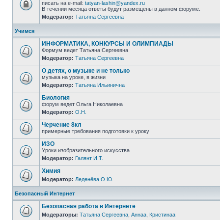
писать на e-mail:
tatyan-lashin@yandex.ru
В течении месяца ответы будут размещены в данном форуме.
Модератор:
Татьяна Сергеевна
Учимся
ИНФОРМАТИКА, КОНКУРСЫ И ОЛИМПИАДЫ
Формум ведет Татьяна Сергеевна
Модератор:
Татьяна Сергеевна
О детях, о музыке и не только
музыка на уроке, в жизни
Модератор:
Татьяна Ильинична
Биология
форум ведет Ольга Николаевна
Модератор:
О.Н.
Черчение 8кл
примерные требования подготовки к уроку
ИЗО
Уроки изобразительного искусства
Модератор:
Галянт И.Т.
Химия
Модератор:
Леденёва О.Ю.
Безопасный Интернет
Безопасная работа в Интернете
Модераторы:
Татьяна Сергеевна
,
Аннаа
,
Кристинаа