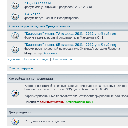
2 Б, 2 В классы
форум для учащихся и родителей 2 Б и 2 В кл.
3 А класс
форум ведет Татьяна Владимировна
Классное руководство.Средняя школа
"Классная" жизнь 7А класса. 2011 - 2012 учебный год
Форум ведет классный руководитель Максимова О.Н.
"Классная" жизнь 6В класса. 2011 - 2012 учебный год
форум ведет классный руководитель Зудина Анастасия Львовна
Модератор:
Анастасия
Удалить cookies конференции
|
Наша команда
Список форумов
Кто сейчас на конференции
Всего посетителей:
1
, из них зарегистрированных: 0, скрытых: 0 и го
Больше всего посетителей (
382
) здесь было 14-09, 09:49
Зарегистрированные пользователи: нет зарегистрированных пользов
Легенда ::
Администраторы
,
Супермодераторы
Дни рождения
Сегодня нет дней рождения.