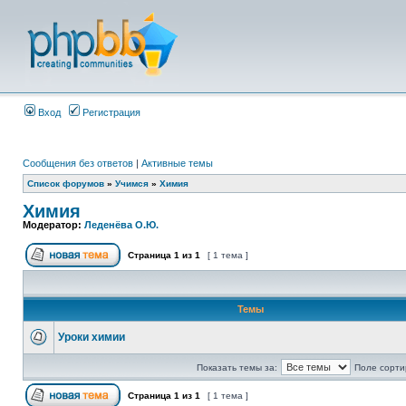
Вход
Регистрация
Сообщения без ответов
|
Активные темы
Список форумов
»
Учимся
»
Химия
Химия
Модератор:
Леденёва О.Ю.
Страница
1
из
1
[ 1 тема ]
Темы
Уроки химии
Показать темы за:
Поле сорти
Страница
1
из
1
[ 1 тема ]