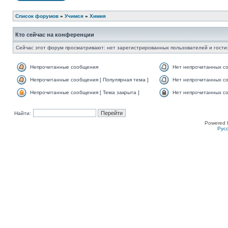
Список форумов
»
Учимся
»
Химия
Кто сейчас на конференции
Сейчас этот форум просматривают: нет зарегистрированных пользователей и гости:
Непрочитанные сообщения
Нет непрочитанных с
Непрочитанные сообщения [ Популярная тема ]
Нет непрочитанных со
Непрочитанные сообщения [ Тема закрыта ]
Нет непрочитанных со
Найти:
Powered 
Рус