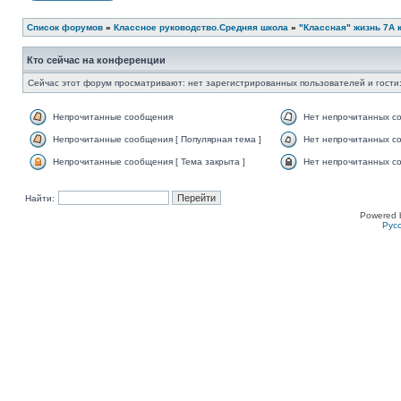
Список форумов
»
Классное руководство.Средняя школа
»
"Классная" жизнь 7А к
Кто сейчас на конференции
Сейчас этот форум просматривают: нет зарегистрированных пользователей и гости:
Непрочитанные сообщения
Нет непрочитанных с
Непрочитанные сообщения [ Популярная тема ]
Нет непрочитанных со
Непрочитанные сообщения [ Тема закрыта ]
Нет непрочитанных со
Найти:
Powered 
Рус