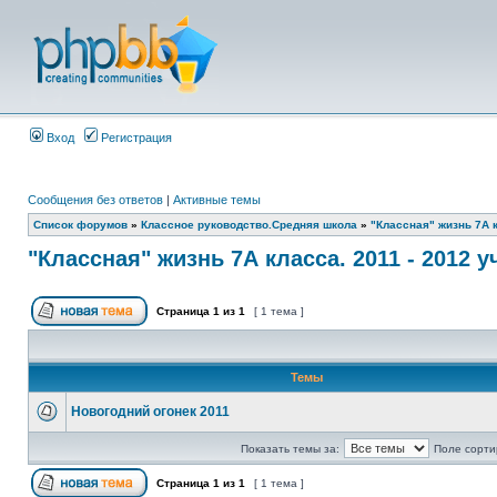
Вход
Регистрация
Сообщения без ответов
|
Активные темы
Список форумов
»
Классное руководство.Средняя школа
»
"Классная" жизнь 7А к
"Классная" жизнь 7А класса. 2011 - 2012 
Страница
1
из
1
[ 1 тема ]
Темы
Новогодний огонек 2011
Показать темы за:
Поле сорти
Страница
1
из
1
[ 1 тема ]